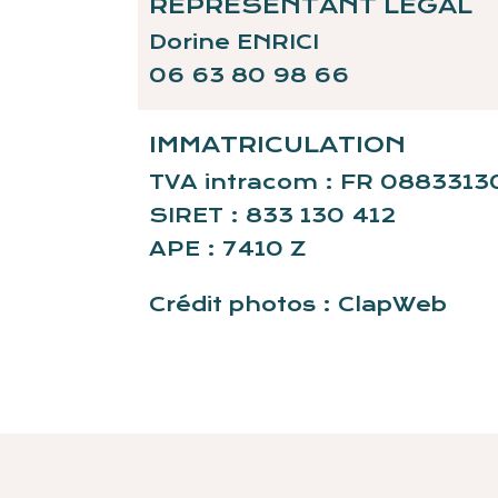
REPRÉSENTANT LÉGAL
Dorine ENRICI
06 63 80 98 66
IMMATRICULATION
TVA intracom : FR 0883313
SIRET : 833 130 412
APE : 7410 Z
Crédit photos :
ClapWeb